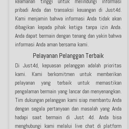
keamanan tinggi untuk melindungi informasi
pribadi Anda dan transaksi keuangan di Just4d.
Kami menjamin bahwa informasi Anda tidak akan
dibagikan kepada pihak ketiga tanpa izin Anda.
Anda dapat bermain dengan tenang dan yakin bahwa
informasi Anda aman bersama kami.
Pelayanan Pelanggan Terbaik
Di Just4d, kepuasan pelanggan adalah prioritas
kami. Kami berkomitmen untuk memberikan
pelayanan yang terbaik untuk memastikan
pengalaman bermain yang lancar dan menyenangkan.
Tim dukungan pelanggan kami siap membantu Anda
dengan segala pertanyaan dan masalah yang Anda
hadapi saat bermain di Just 4d. Anda bisa
menghubungi kami melalui live chat di platform