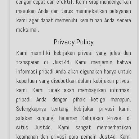
dengan cepat dan efektif. Kami siap mendengarkan
masukan Anda dan terus meningkatkan pelayanan
kami agar dapat memenuhi kebutuhan Anda secara
maksimal.
Privacy Policy
Kami memiliki kebijakan privasi yang jelas dan
transparan di Just4d. Kami menjamin bahwa
informasi pribadi Anda akan digunakan hanya untuk
keperluan yang disebutkan dalam kebijakan privasi
kami. Kami tidak akan membagikan informasi
pribadi Anda dengan pihak ketiga manapun.
Selengkapnya tentang kebijakan privasi kami,
silakan kunjungi halaman Kebijakan Privasi di
situs Just4d. Kami sangat memperhatikan
keamanan dan privasi para pemain Just4d. Kami