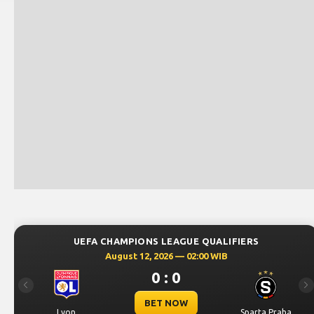
UEFA CHAMPIONS LEAGUE QUALIFIERS
August 12, 2026 — 02:00 WIB
0 : 0
Previous
Ne
BET NOW
Lyon
Sparta Praha