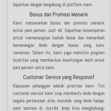
dapatkan dengan bergabung di platform kami.
Bonus dan Promosi Menarik
Kami menawarkan bonus dan promosi menarik
untuk para pemain Just 4d. Dapatkan kesempatan
untuk memenangkan hadiah besar dan menambah
kemenangan Anda dengan bonus yang kami
tawarkan. Selain itu, kami juga memiliki program
loyalitas yang memberikan keuntungan lebih untuk
para pemain setia kami.
Customer Service yang Responsif
Kepuasan pelanggan adalah prioritas kami. Tim
customer service kami siap membantu Anda dengan
segala pertanyaan atau masalah yang Anda hadapi
saat bermain di Just4d. Anda bisa menghubungi