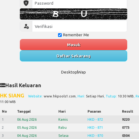
Remember Me
Masuk
Daftar Sekarang
Desktop
Wap
Hasil Keluaran
HK SIANG
Website:
www.hkpools1.com
, Hari:
Setiap Hari
, Tutup:
10:30 WIB
, R
11:00 WIB
No
Tanggal
Hari
Pasaran
Result
1
06 Aug 2026
Kamis
HKD - 872
9220
2
05 Aug 2026
Rabu
HKD - 871
0773
3
04 Aug 2026
Selasa
HKD - 870
0304