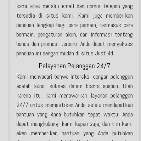
kami atau melalui email dan nomor telepon yang
tersedia di situs kami. Kami juga memberikan
panduan lengkap bagi para pemain, termasuk cara
bermain, pengaturan akun, dan informasi tentang
bonus dan promosi terbaru. Anda dapat mengakses
panduan ini dengan mudah di situs Just 4d.
Pelayanan Pelanggan 24/7
Kami menyadari bahwa interaksi dengan pelanggan
adalah kunci sukses dalam bisnis apapun. Oleh
karena itu, kami menawarkan layanan pelanggan
24/7 untuk memastikan Anda selalu mendapatkan
bantuan yang Anda butuhkan tepat waktu. Anda
dapat menghubungi kami kapan saja, dan tim kami
akan memberikan bantuan yang Anda butuhkan