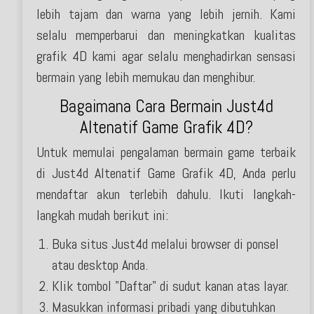
lebih tajam dan warna yang lebih jernih. Kami
selalu memperbarui dan meningkatkan kualitas
grafik 4D kami agar selalu menghadirkan sensasi
bermain yang lebih memukau dan menghibur.
Bagaimana Cara Bermain Just4d
Altenatif Game Grafik 4D?
Untuk memulai pengalaman bermain game terbaik
di Just4d Altenatif Game Grafik 4D, Anda perlu
mendaftar akun terlebih dahulu. Ikuti langkah-
langkah mudah berikut ini:
Buka situs Just4d melalui browser di ponsel
atau desktop Anda.
Klik tombol "Daftar" di sudut kanan atas layar.
Masukkan informasi pribadi yang dibutuhkan