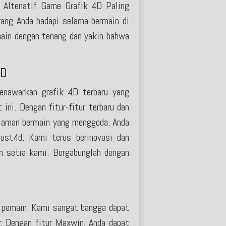
 Altenatif Game Grafik 4D Paling
ang Anda hadapi selama bermain di
main dengan tenang dan yakin bahwa
4D
enawarkan grafik 4D terbaru yang
ini. Dengan fitur-fitur terbaru dan
laman bermain yang menggoda. Anda
st4d. Kami terus berinovasi dan
n setia kami. Bergabunglah dengan
 pemain. Kami sangat bangga dapat
. Dengan fitur Maxwin, Anda dapat