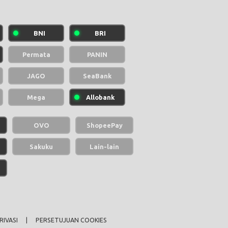
BNI
BRI
Permata
PANIN
JAGO
SeaBank
Mega
Allobank
OVO
ShopeePay
Sakuku
Lain-lain
RIVASI
|
PERSETUJUAN COOKIES