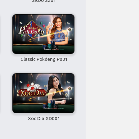
Sicbo S201
Classic Pokdeng P001
Xoc Dia XD001