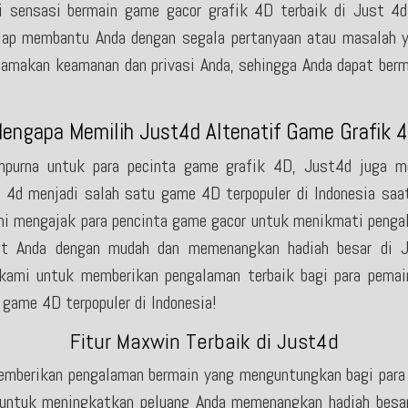
 sensasi bermain game gacor grafik 4D terbaik di Just 4d
ap membantu Anda dengan segala pertanyaan atau masalah y
amakan keamanan dan privasi Anda, sehingga Anda dapat ber
engapa Memilih Just4d Altenatif Game Grafik 
empurna untuk para pecinta game grafik 4D, Just4d juga m
4d menjadi salah satu game 4D terpopuler di Indonesia saat 
mi mengajak para pencinta game gacor untuk menikmati penga
t Anda dengan mudah dan memenangkan hadiah besar di Ju
kami untuk memberikan pengalaman terbaik bagi para pemai
game 4D terpopuler di Indonesia!
Fitur Maxwin Terbaik di Just4d
memberikan pengalaman bermain yang menguntungkan bagi para
untuk meningkatkan peluang Anda memenangkan hadiah besar