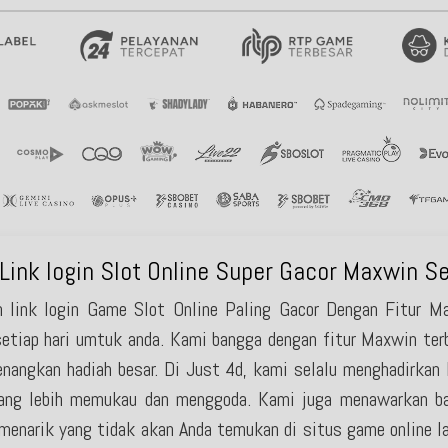
ink login Slot Online Super Gacor Maxwin Se
 link login Game Slot Online Paling Gacor Dengan Fitur M
setiap hari umtuk anda. Kami bangga dengan fitur Maxwin te
nangkan hadiah besar. Di Just 4d, kami selalu menghadirkan 
ang lebih memukau dan menggoda. Kami juga menawarkan ba
menarik yang tidak akan Anda temukan di situs game online l