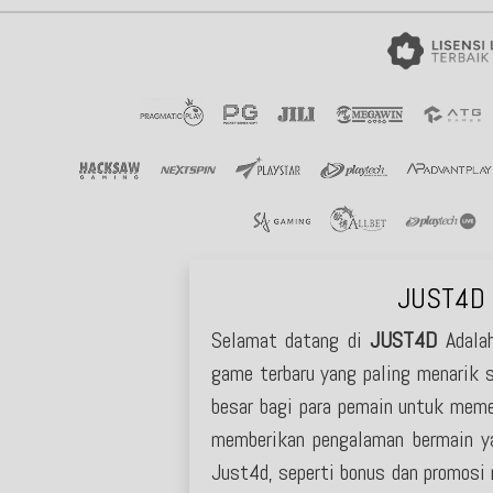
JUST4D L
Selamat datang di
JUST4D
Adalah
game terbaru yang paling menarik 
besar bagi para pemain untuk meme
memberikan pengalaman bermain y
Just4d, seperti bonus dan promosi 