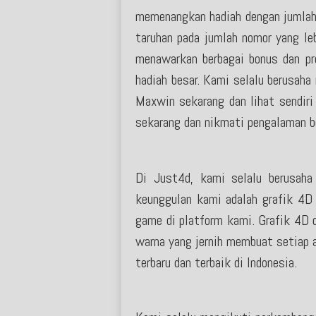
memenangkan hadiah dengan jumlah 
taruhan pada jumlah nomor yang le
menawarkan berbagai bonus dan p
hadiah besar. Kami selalu berusah
Maxwin sekarang dan lihat sendiri
sekarang dan nikmati pengalaman b
Di Just4d, kami selalu berusah
keunggulan kami adalah grafik 4D
game di platform kami. Grafik 4D 
warna yang jernih membuat setiap a
terbaru dan terbaik di Indonesia.