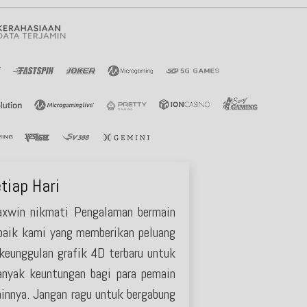
tiap Hari
axwin nikmati Pengalaman bermain
rbaik kami yang memberikan peluang
keunggulan grafik 4D terbaru untuk
nyak keuntungan bagi para pemain
ainnya. Jangan ragu untuk bergabung