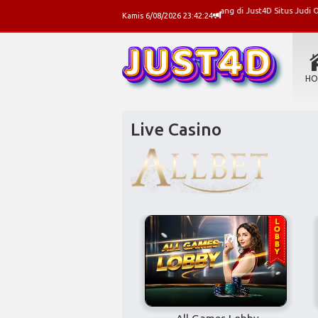
Selamat Datang di Just4D Situs Judi Online R
Kamis 6/08/2026 23:42:25
HO
Live Casino