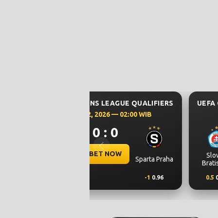
E-FOOTBALL F24 INTERNATIO
FRIENDLY
August 7, 2026 — 07:00 WIB
0 : 0
Previous
BET NOW
e-Italy
e-Por
-0.5
-0.94
0.5
0