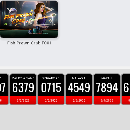
Fish Prawn Crab F001
Y
MALAYSIA SIANG
SINGAPORE
MALAYSIA
MACAU
97
6379
0715
4549
7894
6
26
6/8/2026
5/8/2026
6/8/2026
6/8/2026
6