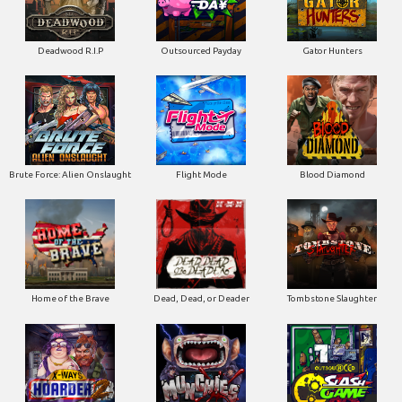
Deadwood R.I.P
Outsourced Payday
Gator Hunters
Brute Force: Alien Onslaught
Flight Mode
Blood Diamond
Home of the Brave
Dead, Dead, or Deader
Tombstone Slaughter