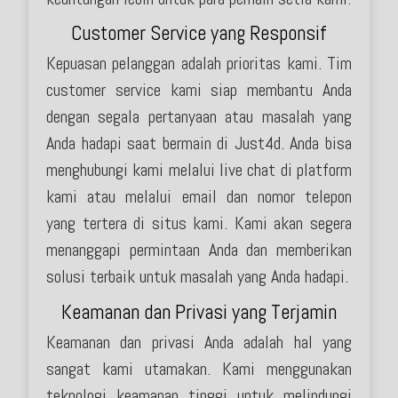
Customer Service yang Responsif
Kepuasan pelanggan adalah prioritas kami. Tim
customer service kami siap membantu Anda
dengan segala pertanyaan atau masalah yang
Anda hadapi saat bermain di Just4d. Anda bisa
menghubungi kami melalui live chat di platform
kami atau melalui email dan nomor telepon
yang tertera di situs kami. Kami akan segera
menanggapi permintaan Anda dan memberikan
solusi terbaik untuk masalah yang Anda hadapi.
Keamanan dan Privasi yang Terjamin
Keamanan dan privasi Anda adalah hal yang
sangat kami utamakan. Kami menggunakan
teknologi keamanan tinggi untuk melindungi