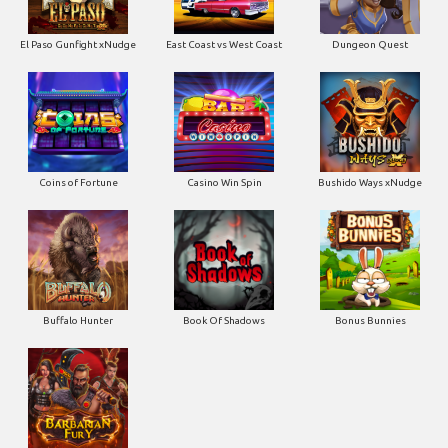
El Paso Gunfight xNudge
East Coast vs West Coast
Dungeon Quest
Coins of Fortune
Casino Win Spin
Bushido Ways xNudge
Buffalo Hunter
Book Of Shadows
Bonus Bunnies