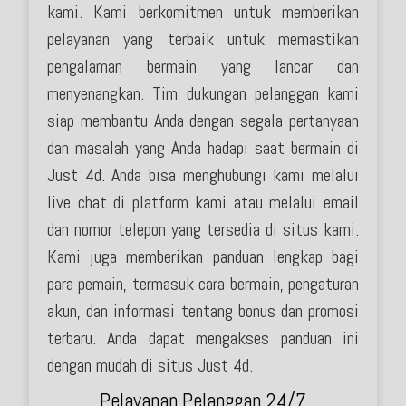
kami. Kami berkomitmen untuk memberikan
pelayanan yang terbaik untuk memastikan
pengalaman bermain yang lancar dan
menyenangkan. Tim dukungan pelanggan kami
siap membantu Anda dengan segala pertanyaan
dan masalah yang Anda hadapi saat bermain di
Just 4d. Anda bisa menghubungi kami melalui
live chat di platform kami atau melalui email
dan nomor telepon yang tersedia di situs kami.
Kami juga memberikan panduan lengkap bagi
para pemain, termasuk cara bermain, pengaturan
akun, dan informasi tentang bonus dan promosi
terbaru. Anda dapat mengakses panduan ini
dengan mudah di situs Just 4d.
Pelayanan Pelanggan 24/7