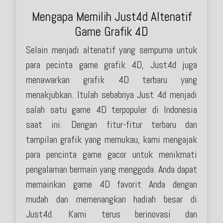
Mengapa Memilih Just4d Altenatif
Game Grafik 4D
Selain menjadi altenatif yang sempurna untuk
para pecinta game grafik 4D, Just4d juga
menawarkan grafik 4D terbaru yang
menakjubkan. Itulah sebabnya Just 4d menjadi
salah satu game 4D terpopuler di Indonesia
saat ini. Dengan fitur-fitur terbaru dan
tampilan grafik yang memukau, kami mengajak
para pencinta game gacor untuk menikmati
pengalaman bermain yang menggoda. Anda dapat
memainkan game 4D favorit Anda dengan
mudah dan memenangkan hadiah besar di
Just4d. Kami terus berinovasi dan