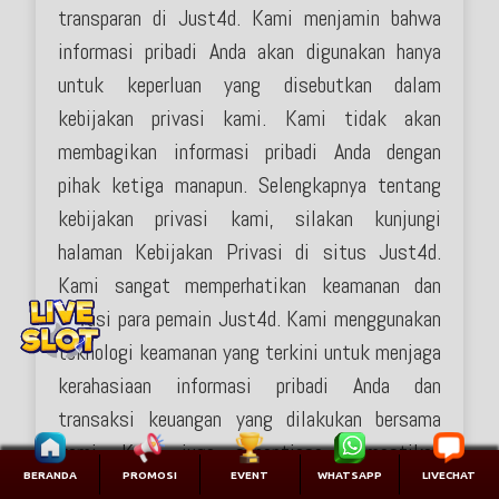
transparan di Just4d. Kami menjamin bahwa
informasi pribadi Anda akan digunakan hanya
untuk keperluan yang disebutkan dalam
kebijakan privasi kami. Kami tidak akan
membagikan informasi pribadi Anda dengan
pihak ketiga manapun. Selengkapnya tentang
kebijakan privasi kami, silakan kunjungi
halaman Kebijakan Privasi di situs Just4d.
Kami sangat memperhatikan keamanan dan
privasi para pemain Just4d. Kami menggunakan
teknologi keamanan yang terkini untuk menjaga
kerahasiaan informasi pribadi Anda dan
transaksi keuangan yang dilakukan bersama
kami. Kami juga senantiasa memastikan
BERANDA
PROMOSI
EVENT
WHATSAPP
LIVECHAT
perlindungan yang maksimal terhadap akun Just