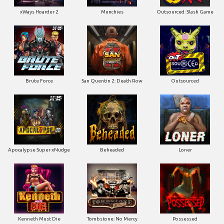
xWays Hoarder 2
Munchies
Outsourced: Slash Game
Brute Force
San Quentin 2: Death Row
Outsourced
Apocalypse Super xNudge
Beheaded
Loner
Kenneth Must Die
Tombstone: No Mercy
Possessed