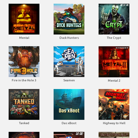
Mental
Duck Hunters
The Crypt
Fire in the Hole 3
Seamen
Mental 2
Tanked
Das xBoot
Highway to Hell