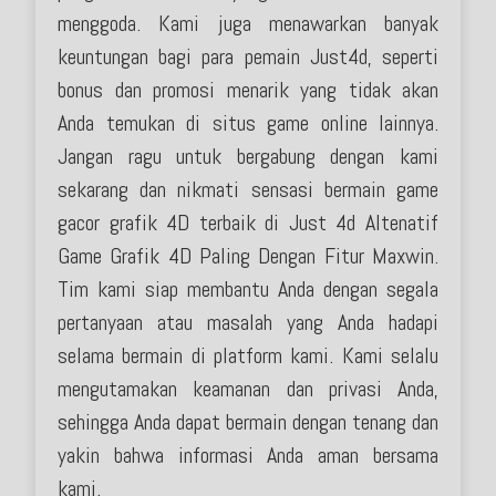
menggoda. Kami juga menawarkan banyak
keuntungan bagi para pemain Just4d, seperti
bonus dan promosi menarik yang tidak akan
Anda temukan di situs game online lainnya.
Jangan ragu untuk bergabung dengan kami
sekarang dan nikmati sensasi bermain game
gacor grafik 4D terbaik di Just 4d Altenatif
Game Grafik 4D Paling Dengan Fitur Maxwin.
Tim kami siap membantu Anda dengan segala
pertanyaan atau masalah yang Anda hadapi
selama bermain di platform kami. Kami selalu
mengutamakan keamanan dan privasi Anda,
sehingga Anda dapat bermain dengan tenang dan
yakin bahwa informasi Anda aman bersama
kami.