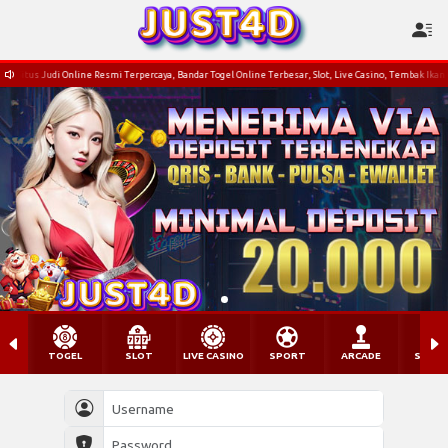
smi Terpercaya, Bandar Togel Online Terbesar, Slot, Live Casino, Tembak Ikan Online Teraman dan Ter
TOGEL
SLOT
LIVE CASINO
SPORT
ARCADE
SABU