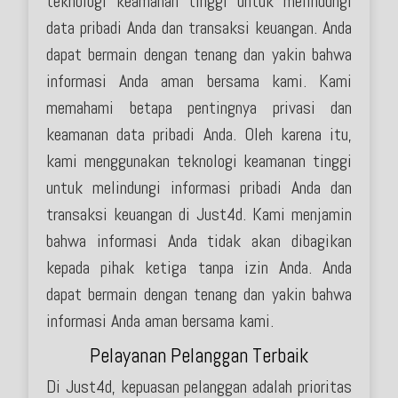
teknologi keamanan tinggi untuk melindungi
data pribadi Anda dan transaksi keuangan. Anda
dapat bermain dengan tenang dan yakin bahwa
informasi Anda aman bersama kami. Kami
memahami betapa pentingnya privasi dan
keamanan data pribadi Anda. Oleh karena itu,
kami menggunakan teknologi keamanan tinggi
untuk melindungi informasi pribadi Anda dan
transaksi keuangan di Just4d. Kami menjamin
bahwa informasi Anda tidak akan dibagikan
kepada pihak ketiga tanpa izin Anda. Anda
dapat bermain dengan tenang dan yakin bahwa
informasi Anda aman bersama kami.
Pelayanan Pelanggan Terbaik
Di Just4d, kepuasan pelanggan adalah prioritas