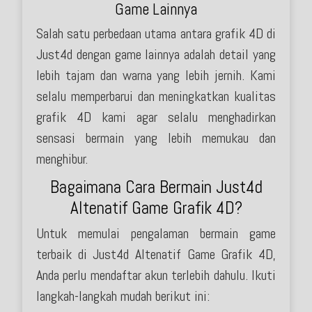
Game Lainnya
Salah satu perbedaan utama antara grafik 4D di
Just4d dengan game lainnya adalah detail yang
lebih tajam dan warna yang lebih jernih. Kami
selalu memperbarui dan meningkatkan kualitas
grafik 4D kami agar selalu menghadirkan
sensasi bermain yang lebih memukau dan
menghibur.
Bagaimana Cara Bermain Just4d
Altenatif Game Grafik 4D?
Untuk memulai pengalaman bermain game
terbaik di Just4d Altenatif Game Grafik 4D,
Anda perlu mendaftar akun terlebih dahulu. Ikuti
langkah-langkah mudah berikut ini: