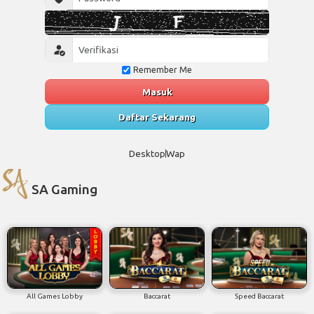
Remember Me
Masuk
Daftar Sekarang
Desktop
Wap
SA Gaming
All Games Lobby
Baccarat
Speed Baccarat