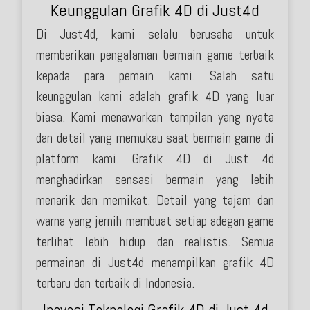
Keunggulan Grafik 4D di Just4d
Di Just4d, kami selalu berusaha untuk
memberikan pengalaman bermain game terbaik
kepada para pemain kami. Salah satu
keunggulan kami adalah grafik 4D yang luar
biasa. Kami menawarkan tampilan yang nyata
dan detail yang memukau saat bermain game di
platform kami. Grafik 4D di Just 4d
menghadirkan sensasi bermain yang lebih
menarik dan memikat. Detail yang tajam dan
warna yang jernih membuat setiap adegan game
terlihat lebih hidup dan realistis. Semua
permainan di Just4d menampilkan grafik 4D
terbaru dan terbaik di Indonesia.