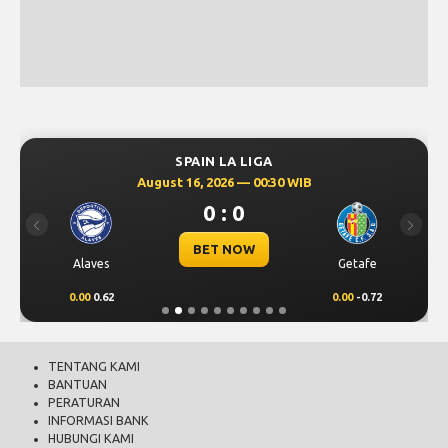
SPAIN LA LIGA
August 16, 2026 — 00:30 WIB
0 : 0
Previous
Next
BET NOW
Alaves
Getafe
0.00
0.62
0.00
-0.72
TENTANG KAMI
BANTUAN
PERATURAN
INFORMASI BANK
HUBUNGI KAMI