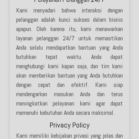
Kami menyadari bahwa interaksi dengan
pelanggan adalah kunci sukses dalam bisnis
apapun. Oleh karena itu, kami menawarkan
layanan pelanggan 24/7 untuk memastikan
Anda selalu mendapatkan bantuan yang Anda
butuhkan tepat waktu. Anda dapat
menghubungi kami kapan saja, dan tim kami
akan memberikan bantuan yang Anda butuhkan
dengan cepat dan efektif. Kami siap
mendengarkan masukan Anda dan terus
meningkatkan pelayanan kami agar dapat
memenuhi kebutuhan Anda secara maksimal.
Privacy Policy
Kami memiliki kebijakan privasi yang jelas dan