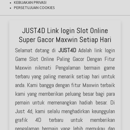
KEBIJAKAN PRIVASI
PERSETUJUAN COOKIES
JUST4D Link login Slot Online
Super Gacor Maxwin Setiap Hari
Selamat datang di
JUST4D
Adalah link login
Game Slot Online Paling Gacor Dengan Fitur
Maxwin nikmati Pengalaman bermain game
terbaru yang paling menarik setiap hari umtuk
anda. Kami bangga dengan fitur Maxwin terbaik
kami yang memberikan peluang besar bagi para
pemain untuk memenangkan hadiah besar. Di
Just 4d, kami selalu menghadirkan keunggulan
grafik 4D terbaru untuk memberikan
pengalaman bermain yang lebih memukau dan