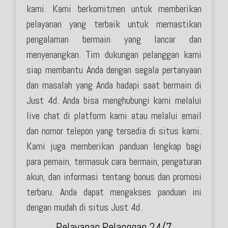
kami. Kami berkomitmen untuk memberikan
pelayanan yang terbaik untuk memastikan
pengalaman bermain yang lancar dan
menyenangkan. Tim dukungan pelanggan kami
siap membantu Anda dengan segala pertanyaan
dan masalah yang Anda hadapi saat bermain di
Just 4d. Anda bisa menghubungi kami melalui
live chat di platform kami atau melalui email
dan nomor telepon yang tersedia di situs kami.
Kami juga memberikan panduan lengkap bagi
para pemain, termasuk cara bermain, pengaturan
akun, dan informasi tentang bonus dan promosi
terbaru. Anda dapat mengakses panduan ini
dengan mudah di situs Just 4d.
Pelayanan Pelanggan 24/7