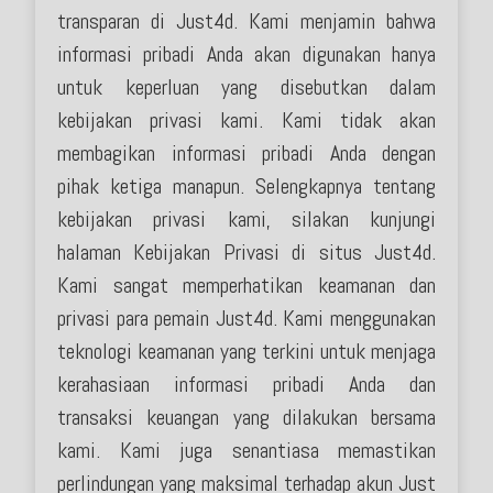
transparan di Just4d. Kami menjamin bahwa
informasi pribadi Anda akan digunakan hanya
untuk keperluan yang disebutkan dalam
kebijakan privasi kami. Kami tidak akan
membagikan informasi pribadi Anda dengan
pihak ketiga manapun. Selengkapnya tentang
kebijakan privasi kami, silakan kunjungi
halaman Kebijakan Privasi di situs Just4d.
Kami sangat memperhatikan keamanan dan
privasi para pemain Just4d. Kami menggunakan
teknologi keamanan yang terkini untuk menjaga
kerahasiaan informasi pribadi Anda dan
transaksi keuangan yang dilakukan bersama
kami. Kami juga senantiasa memastikan
perlindungan yang maksimal terhadap akun Just