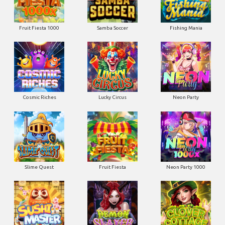
Fruit Fiesta 1000
Samba Soccer
Fishing Mania
Cosmic Riches
Lucky Circus
Neon Party
Slime Quest
Fruit Fiesta
Neon Party 1000