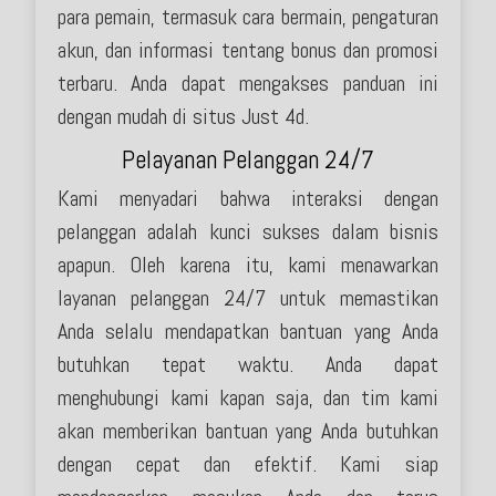
para pemain, termasuk cara bermain, pengaturan
akun, dan informasi tentang bonus dan promosi
terbaru. Anda dapat mengakses panduan ini
dengan mudah di situs Just 4d.
Pelayanan Pelanggan 24/7
Kami menyadari bahwa interaksi dengan
pelanggan adalah kunci sukses dalam bisnis
apapun. Oleh karena itu, kami menawarkan
layanan pelanggan 24/7 untuk memastikan
Anda selalu mendapatkan bantuan yang Anda
butuhkan tepat waktu. Anda dapat
menghubungi kami kapan saja, dan tim kami
akan memberikan bantuan yang Anda butuhkan
dengan cepat dan efektif. Kami siap