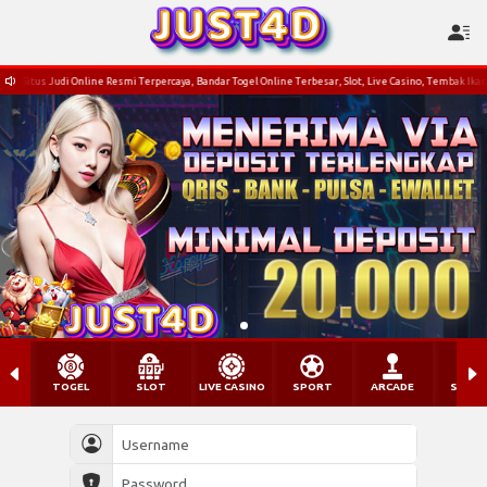
i Online Resmi Terpercaya, Bandar Togel Online Terbesar, Slot, Live Casino, Tembak Ikan Online Ter
TOGEL
SLOT
LIVE CASINO
SPORT
ARCADE
SABU