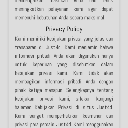
mendengarkan masukan Anda dan terus
meningkatkan pelayanan kami agar dapat
memenuhi kebutuhan Anda secara maksimal.
Privacy Policy
Kami memiliki kebijakan privasi yang jelas dan
transparan di Just4d. Kami menjamin bahwa
informasi pribadi Anda akan digunakan hanya
untuk keperluan yang disebutkan dalam
kebijakan privasi kami. Kami tidak akan
membagikan informasi pribadi Anda dengan
pihak ketiga manapun. Selengkapnya tentang
kebijakan privasi kami, silakan kunjungi
halaman Kebijakan Privasi di situs Just4d.
Kami sangat memperhatikan keamanan dan
privasi para pemain Just4d. Kami menggunakan