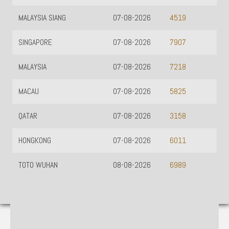
MALAYSIA SIANG
07-08-2026
4519
SINGAPORE
07-08-2026
7907
MALAYSIA
07-08-2026
7218
MACAU
07-08-2026
5825
QATAR
07-08-2026
3158
HONGKONG
07-08-2026
6011
TOTO WUHAN
08-08-2026
6989