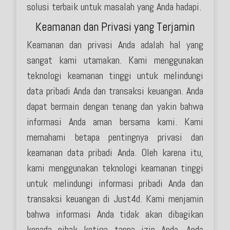
solusi terbaik untuk masalah yang Anda hadapi.
Keamanan dan Privasi yang Terjamin
Keamanan dan privasi Anda adalah hal yang
sangat kami utamakan. Kami menggunakan
teknologi keamanan tinggi untuk melindungi
data pribadi Anda dan transaksi keuangan. Anda
dapat bermain dengan tenang dan yakin bahwa
informasi Anda aman bersama kami. Kami
memahami betapa pentingnya privasi dan
keamanan data pribadi Anda. Oleh karena itu,
kami menggunakan teknologi keamanan tinggi
untuk melindungi informasi pribadi Anda dan
transaksi keuangan di Just4d. Kami menjamin
bahwa informasi Anda tidak akan dibagikan
kepada pihak ketiga tanpa izin Anda. Anda