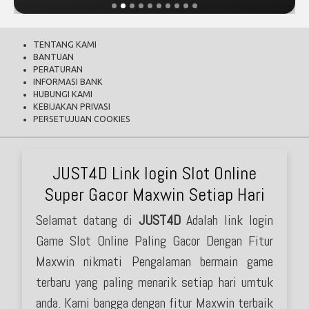
TENTANG KAMI
BANTUAN
PERATURAN
INFORMASI BANK
HUBUNGI KAMI
KEBIJAKAN PRIVASI
PERSETUJUAN COOKIES
JUST4D Link login Slot Online
Super Gacor Maxwin Setiap Hari
Selamat datang di
JUST4D
Adalah link login
Game Slot Online Paling Gacor Dengan Fitur
Maxwin nikmati Pengalaman bermain game
terbaru yang paling menarik setiap hari umtuk
anda. Kami bangga dengan fitur Maxwin terbaik