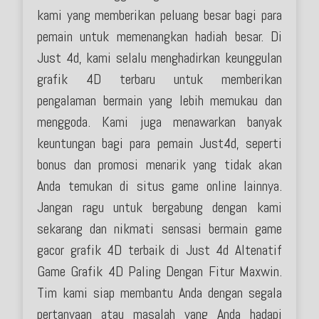
kami yang memberikan peluang besar bagi para
pemain untuk memenangkan hadiah besar. Di
Just 4d, kami selalu menghadirkan keunggulan
grafik 4D terbaru untuk memberikan
pengalaman bermain yang lebih memukau dan
menggoda. Kami juga menawarkan banyak
keuntungan bagi para pemain Just4d, seperti
bonus dan promosi menarik yang tidak akan
Anda temukan di situs game online lainnya.
Jangan ragu untuk bergabung dengan kami
sekarang dan nikmati sensasi bermain game
gacor grafik 4D terbaik di Just 4d Altenatif
Game Grafik 4D Paling Dengan Fitur Maxwin.
Tim kami siap membantu Anda dengan segala
pertanyaan atau masalah yang Anda hadapi