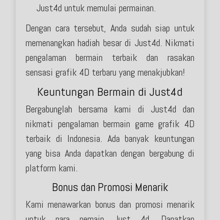
Just4d untuk memulai permainan.
Dengan cara tersebut, Anda sudah siap untuk
memenangkan hadiah besar di Just4d. Nikmati
pengalaman bermain terbaik dan rasakan
sensasi grafik 4D terbaru yang menakjubkan!
Keuntungan Bermain di Just4d
Bergabunglah bersama kami di Just4d dan
nikmati pengalaman bermain game grafik 4D
terbaik di Indonesia. Ada banyak keuntungan
yang bisa Anda dapatkan dengan bergabung di
platform kami.
Bonus dan Promosi Menarik
Kami menawarkan bonus dan promosi menarik
untuk para pemain Just 4d. Dapatkan