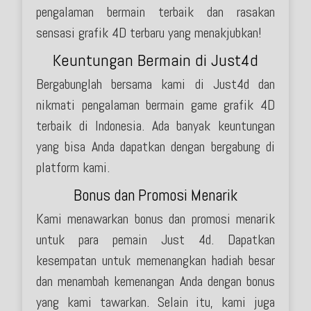
pengalaman bermain terbaik dan rasakan
sensasi grafik 4D terbaru yang menakjubkan!
Keuntungan Bermain di Just4d
Bergabunglah bersama kami di Just4d dan
nikmati pengalaman bermain game grafik 4D
terbaik di Indonesia. Ada banyak keuntungan
yang bisa Anda dapatkan dengan bergabung di
platform kami.
Bonus dan Promosi Menarik
Kami menawarkan bonus dan promosi menarik
untuk para pemain Just 4d. Dapatkan
kesempatan untuk memenangkan hadiah besar
dan menambah kemenangan Anda dengan bonus
yang kami tawarkan. Selain itu, kami juga