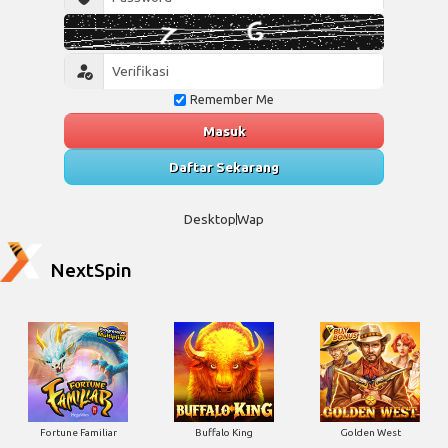
Remember Me
Masuk
Daftar Sekarang
Desktop
Wap
NextSpin
Fortune Familiar
Buffalo King
Golden West