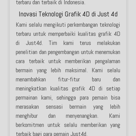
terbaru dan terbaik di Indonesia.
Inovasi Teknologi Grafik 4D di Just 4d
Kami selalu mengikuti perkembangan teknologi
terbaru untuk memperbaiki kualitas grafik 4D
di Just4d. Tim kami terus melakukan
penelitian dan pengembangan untuk menemukan
cara terbaik untuk memberikan pengalaman
bermain yang lebih maksimal. Kami selalu
menambahkan fitur-fitur baru dan
meningkatkan kualitas grafik 4D di setiap
permainan kami, sehingga para pemain bisa
merasakan sensasi bermain yang lebih
menghibur dan menyenangkan. Kami
berkomitmen untuk selalu memberikan yang
terbaik bagi para pemain Just4d.