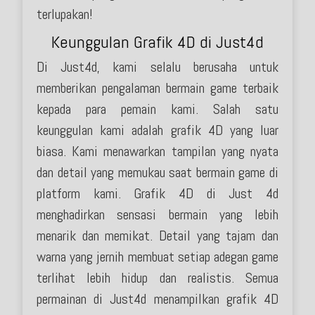
terlupakan!
Keunggulan Grafik 4D di Just4d
Di Just4d, kami selalu berusaha untuk
memberikan pengalaman bermain game terbaik
kepada para pemain kami. Salah satu
keunggulan kami adalah grafik 4D yang luar
biasa. Kami menawarkan tampilan yang nyata
dan detail yang memukau saat bermain game di
platform kami. Grafik 4D di Just 4d
menghadirkan sensasi bermain yang lebih
menarik dan memikat. Detail yang tajam dan
warna yang jernih membuat setiap adegan game
terlihat lebih hidup dan realistis. Semua
permainan di Just4d menampilkan grafik 4D