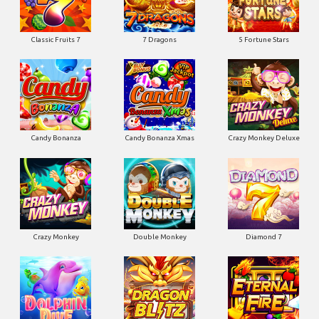
Classic Fruits 7
7 Dragons
5 Fortune Stars
Candy Bonanza
Candy Bonanza Xmas
Crazy Monkey Deluxe
Crazy Monkey
Double Monkey
Diamond 7