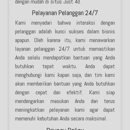
dengan mudah di situs Just 4d.
Pelayanan Pelanggan 24/7
Kami menyadari bahwa interaksi dengan
pelanggan adalah kunci sukses dalam bisnis
apapun. Oleh karena itu, kami menawarkan
layanan pelanggan 24/7 untuk memastikan
Anda selalu mendapatkan bantuan yang Anda
butuhkan tepat waktu. Anda dapat
menghubungi kami kapan saja, dan tim kami
akan memberikan bantuan yang Anda butuhkan
dengan cepat dan efektif. Kami siap
mendengarkan masukan Anda dan terus
meningkatkan pelayanan kami agar dapat
memenuhi kebutuhan Anda secara maksimal.