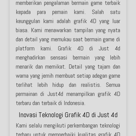
memberikan pengalaman bermain game terbaik
kepada para pemain kami. Salah satu
keunggulan kami adalah grafik 4D yang luar
biasa. Kami menawarkan tampilan yang nyata
dan detail yang memukau saat bermain game di
platform kami. Grafik 4D di Just 4d
menghadirkan sensasi bermain yang lebih
menarik dan memikat. Detail yang tajam dan
warna yang jernih membuat setiap adegan game
terlihat lebih hidup dan realistis. Semua
permainan di Just4d menampilkan grafik 4D
terbaru dan terbaik di Indonesia.
Inovasi Teknologi Grafik 4D di Just 4d
Kami selalu mengikuti perkembangan teknologi
terbaru untuk memperbaiki kualitas grafik 4D