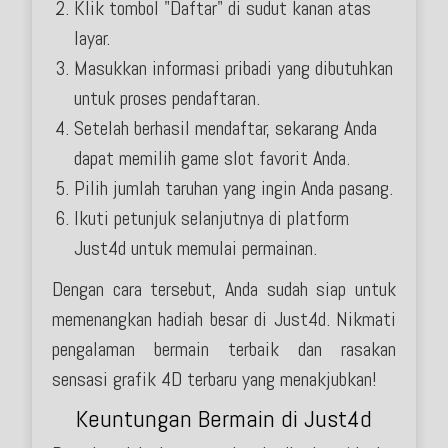
Klik tombol "Daftar" di sudut kanan atas
layar.
Masukkan informasi pribadi yang dibutuhkan
untuk proses pendaftaran.
Setelah berhasil mendaftar, sekarang Anda
dapat memilih game slot favorit Anda.
Pilih jumlah taruhan yang ingin Anda pasang.
Ikuti petunjuk selanjutnya di platform
Just4d untuk memulai permainan.
Dengan cara tersebut, Anda sudah siap untuk
memenangkan hadiah besar di Just4d. Nikmati
pengalaman bermain terbaik dan rasakan
sensasi grafik 4D terbaru yang menakjubkan!
Keuntungan Bermain di Just4d