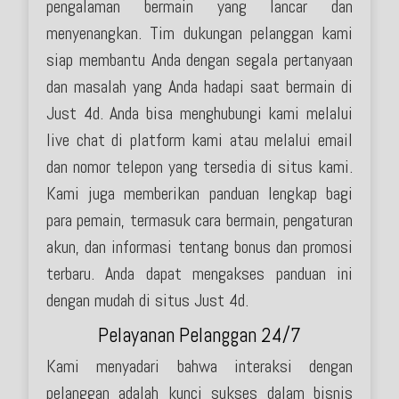
pengalaman bermain yang lancar dan
menyenangkan. Tim dukungan pelanggan kami
siap membantu Anda dengan segala pertanyaan
dan masalah yang Anda hadapi saat bermain di
Just 4d. Anda bisa menghubungi kami melalui
live chat di platform kami atau melalui email
dan nomor telepon yang tersedia di situs kami.
Kami juga memberikan panduan lengkap bagi
para pemain, termasuk cara bermain, pengaturan
akun, dan informasi tentang bonus dan promosi
terbaru. Anda dapat mengakses panduan ini
dengan mudah di situs Just 4d.
Pelayanan Pelanggan 24/7
Kami menyadari bahwa interaksi dengan
pelanggan adalah kunci sukses dalam bisnis