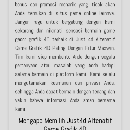
bonus dan promosi menarik yang tidak akan
Anda temukan di situs game online lainnya.
Jangan ragu untuk bergabung dengan kami
sekarang dan nikmati sensasi bermain game
gacor grafik 4D terbaik di Just 4d Altenatif
Game Grafik 4D Paling Dengan Fitur Maxwin.
Tim kami siap membantu Anda dengan segala
pertanyaan atau masalah yang Anda hadapi
selama bermain di platform kami. Kami selalu
mengutamakan keamanan dan privasi Anda,
sehingga Anda dapat bermain dengan tenang dan
yakin bahwa informasi Anda aman bersama
kami.
Mengapa Memilih Just4d Altenatif
Game Grafik 4D