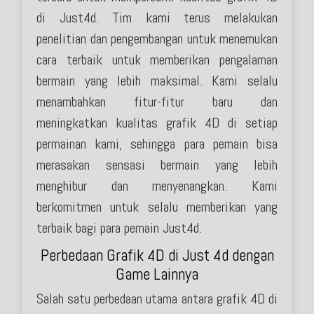
di Just4d. Tim kami terus melakukan
penelitian dan pengembangan untuk menemukan
cara terbaik untuk memberikan pengalaman
bermain yang lebih maksimal. Kami selalu
menambahkan fitur-fitur baru dan
meningkatkan kualitas grafik 4D di setiap
permainan kami, sehingga para pemain bisa
merasakan sensasi bermain yang lebih
menghibur dan menyenangkan. Kami
berkomitmen untuk selalu memberikan yang
terbaik bagi para pemain Just4d.
Perbedaan Grafik 4D di Just 4d dengan
Game Lainnya
Salah satu perbedaan utama antara grafik 4D di