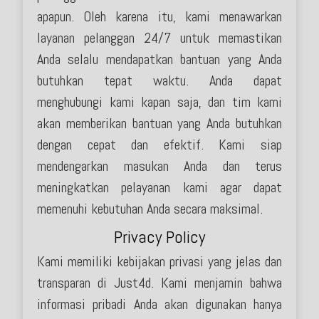
apapun. Oleh karena itu, kami menawarkan
layanan pelanggan 24/7 untuk memastikan
Anda selalu mendapatkan bantuan yang Anda
butuhkan tepat waktu. Anda dapat
menghubungi kami kapan saja, dan tim kami
akan memberikan bantuan yang Anda butuhkan
dengan cepat dan efektif. Kami siap
mendengarkan masukan Anda dan terus
meningkatkan pelayanan kami agar dapat
memenuhi kebutuhan Anda secara maksimal.
Privacy Policy
Kami memiliki kebijakan privasi yang jelas dan
transparan di Just4d. Kami menjamin bahwa
informasi pribadi Anda akan digunakan hanya