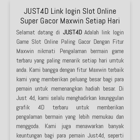
JUST4D Link login Slot Online
Super Gacor Maxwin Setiap Hari
Selamat datang di
JUST4D
Adalah link login
Game Slot Online Paling Gacor Dengan Fitur
Maxwin nikmati Pengalaman bermain game
terbaru yang paling menarik setiap hari umtuk
anda. Kami bangga dengan fitur Maxwin terbaik
kami yang memberikan peluang besar bagi para
pemain untuk memenangkan hadiah besar. Di
Just 4d, kami selalu menghadirkan keunggulan
grafik 4D terbaru untuk memberikan
pengalaman bermain yang lebih memukau dan
menggoda. Kami juga menawarkan banyak
keuntungan bagi para pemain Just4d, seperti