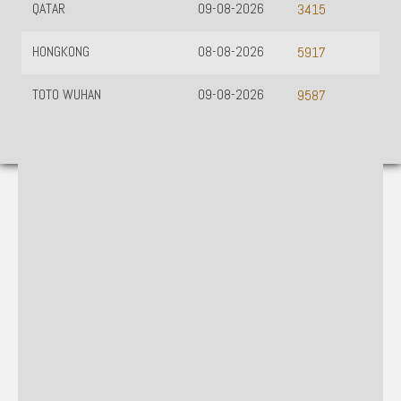
QATAR
09-08-2026
3415
HONGKONG
08-08-2026
5917
TOTO WUHAN
09-08-2026
9587