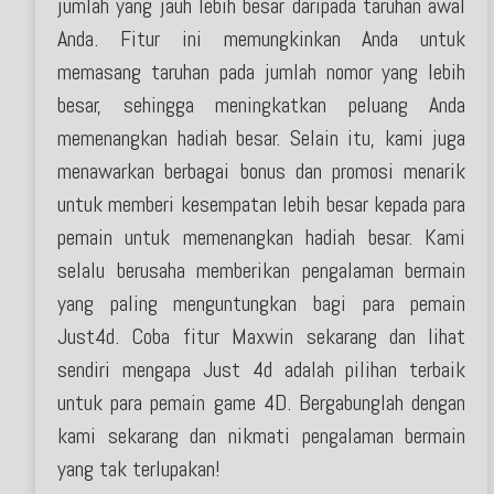
jumlah yang jauh lebih besar daripada taruhan awal
Anda. Fitur ini memungkinkan Anda untuk
memasang taruhan pada jumlah nomor yang lebih
besar, sehingga meningkatkan peluang Anda
memenangkan hadiah besar. Selain itu, kami juga
menawarkan berbagai bonus dan promosi menarik
untuk memberi kesempatan lebih besar kepada para
pemain untuk memenangkan hadiah besar. Kami
selalu berusaha memberikan pengalaman bermain
yang paling menguntungkan bagi para pemain
Just4d. Coba fitur Maxwin sekarang dan lihat
sendiri mengapa Just 4d adalah pilihan terbaik
untuk para pemain game 4D. Bergabunglah dengan
kami sekarang dan nikmati pengalaman bermain
yang tak terlupakan!