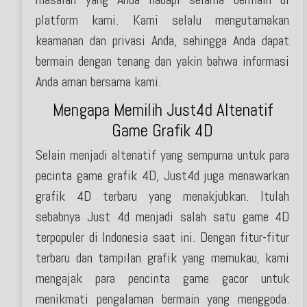
platform kami. Kami selalu mengutamakan
keamanan dan privasi Anda, sehingga Anda dapat
bermain dengan tenang dan yakin bahwa informasi
Anda aman bersama kami.
Mengapa Memilih Just4d Altenatif
Game Grafik 4D
Selain menjadi altenatif yang sempurna untuk para
pecinta game grafik 4D, Just4d juga menawarkan
grafik 4D terbaru yang menakjubkan. Itulah
sebabnya Just 4d menjadi salah satu game 4D
terpopuler di Indonesia saat ini. Dengan fitur-fitur
terbaru dan tampilan grafik yang memukau, kami
mengajak para pencinta game gacor untuk
menikmati pengalaman bermain yang menggoda.