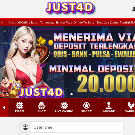
s Judi Online Resmi Terpercaya, Bandar Togel Online Terbesar, Slot, Live Casino, Tembak Ikan Onlin
TOGEL
SLOT
LIVE CASINO
SPORT
ARCADE
SABU