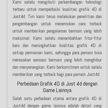
Kami selalu mengikuti perkembangan teknologi
terbaru untuk memperbaiki kualitas grafik 4D di
Just4d. Tim kami terus melakukan penelitian dan
pengembangan untuk menemukan cara terbaik
untuk memberikan pengalaman bermain yang lebih
maksimal. Kami selalu menambahkan fitur-fitur
baru dan meningkatkan kualitas grafik 4D di
setiap permainan kami, sehingga para pemain bisa
merasakan sensasi bermain yang lebih menghibur
dan menyenangkan. Kami berkomitmen untuk selalu
memberikan yang terbaik bagi para pemain Just4d.
Perbedaan Grafik 4D di Just 4d dengan
Game Lainnya
Salah satu perbedaan utama antara grafik 4D di
Just4d dengan game lainnya adalah detail yang