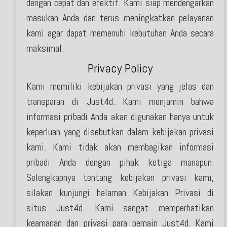
dengan cepat dan efektif. Kami siap mendengarkan
masukan Anda dan terus meningkatkan pelayanan
kami agar dapat memenuhi kebutuhan Anda secara
maksimal.
Privacy Policy
Kami memiliki kebijakan privasi yang jelas dan
transparan di Just4d. Kami menjamin bahwa
informasi pribadi Anda akan digunakan hanya untuk
keperluan yang disebutkan dalam kebijakan privasi
kami. Kami tidak akan membagikan informasi
pribadi Anda dengan pihak ketiga manapun.
Selengkapnya tentang kebijakan privasi kami,
silakan kunjungi halaman Kebijakan Privasi di
situs Just4d. Kami sangat memperhatikan
keamanan dan privasi para pemain Just4d. Kami