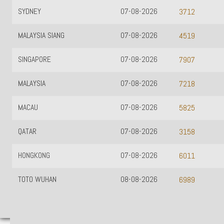
SYDNEY
07-08-2026
3712
MALAYSIA SIANG
07-08-2026
4519
SINGAPORE
07-08-2026
7907
MALAYSIA
07-08-2026
7218
MACAU
07-08-2026
5825
QATAR
07-08-2026
3158
HONGKONG
07-08-2026
6011
TOTO WUHAN
08-08-2026
6989