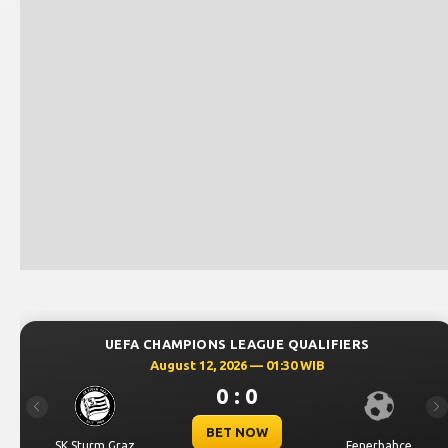
UEFA CHAMPIONS LEAGUE QUALIFIERS
August 12, 2026 — 01:30 WIB
0 : 0
Previous
Ne
BET NOW
SK Sturm Graz
Fenerbahce