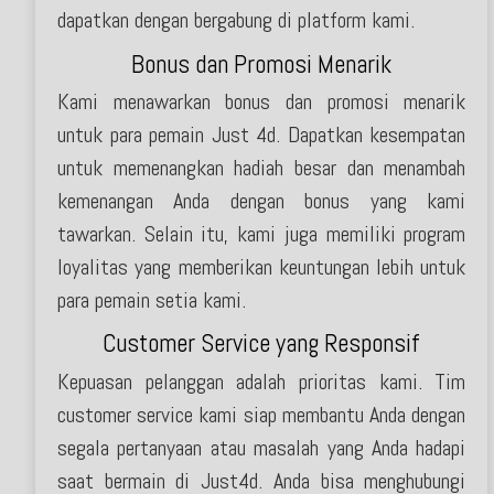
dapatkan dengan bergabung di platform kami.
Bonus dan Promosi Menarik
Kami menawarkan bonus dan promosi menarik
untuk para pemain Just 4d. Dapatkan kesempatan
untuk memenangkan hadiah besar dan menambah
kemenangan Anda dengan bonus yang kami
tawarkan. Selain itu, kami juga memiliki program
loyalitas yang memberikan keuntungan lebih untuk
para pemain setia kami.
Customer Service yang Responsif
Kepuasan pelanggan adalah prioritas kami. Tim
customer service kami siap membantu Anda dengan
segala pertanyaan atau masalah yang Anda hadapi
saat bermain di Just4d. Anda bisa menghubungi