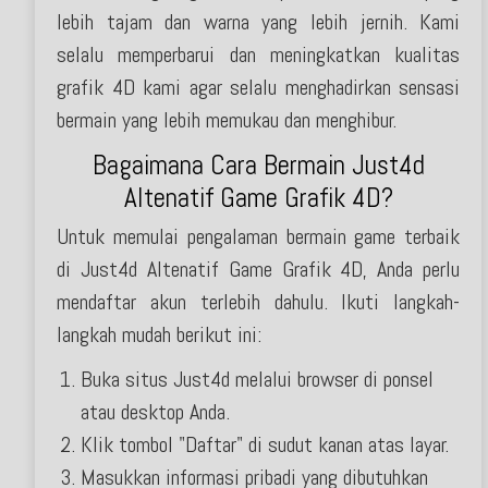
lebih tajam dan warna yang lebih jernih. Kami
selalu memperbarui dan meningkatkan kualitas
grafik 4D kami agar selalu menghadirkan sensasi
bermain yang lebih memukau dan menghibur.
Bagaimana Cara Bermain Just4d
Altenatif Game Grafik 4D?
Untuk memulai pengalaman bermain game terbaik
di Just4d Altenatif Game Grafik 4D, Anda perlu
mendaftar akun terlebih dahulu. Ikuti langkah-
langkah mudah berikut ini:
Buka situs Just4d melalui browser di ponsel
atau desktop Anda.
Klik tombol "Daftar" di sudut kanan atas layar.
Masukkan informasi pribadi yang dibutuhkan